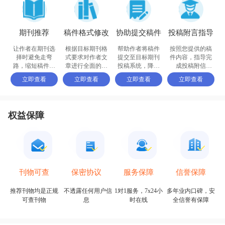
期刊推荐
稿件格式修改
协助提交稿件
投稿附言指导
让作者在期刊选
根据目标期刊格
帮助作者将稿件
按照您提供的稿
择时避免走弯
式要求对作者文
提交至目标期刊
件内容，指导完
路，缩短稿件被
章进行全面的格
投稿系统，降低
成投稿附信
接收的周期
式修改和调整
退稿或拒稿率
（cover letter）
立即查看
立即查看
立即查看
立即查看
权益保障
保密协议
信誉保障
刊物可查
服务保障
不透露任何用户信
多年业内口碑，安
推荐刊物均是正规
1对1服务，7x24小
息
全信誉有保障
可查刊物
时在线