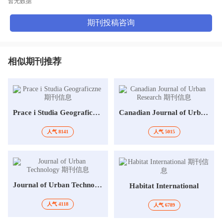
暂无数据
期刊投稿咨询
相似期刊推荐
Prace i Studia Geograficzne
Canadian Journal of Urban Research
人气 8141
人气 5015
Journal of Urban Technology
Habitat International
人气 4118
人气 6789