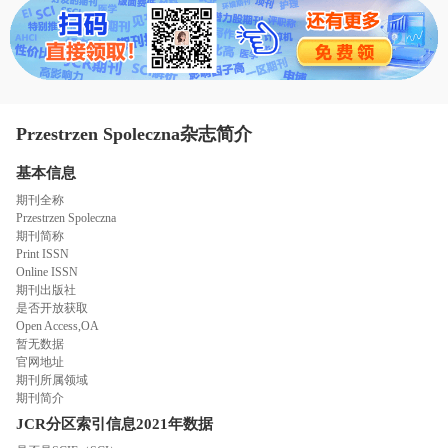
态
范
于
文
我
们
Przestrzen Spoleczna杂志简介
基本信息
期刊全称
Przestrzen Spoleczna
期刊简称
Print ISSN
Online ISSN
期刊出版社
是否开放获取
Open Access,OA
暂无数据
官网地址
期刊所属领域
期刊简介
JCR分区索引信息
2021年数据