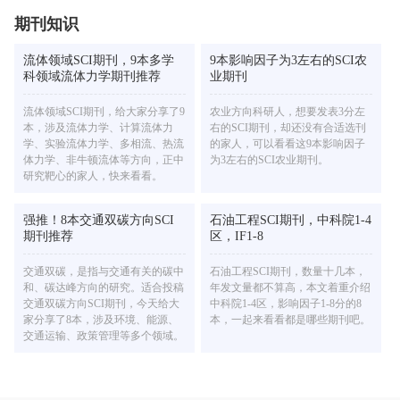
期刊知识
流体领域SCI期刊，9本多学
9本影响因子为3左右的SCI农
科领域流体力学期刊推荐
业期刊
流体领域SCI期刊，给大家分享了9
农业方向科研人，想要发表3分左
本，涉及流体力学、计算流体力
右的SCI期刊，却还没有合适选刊
学、实验流体力学、多相流、热流
的家人，可以看看这9本影响因子
体力学、非牛顿流体等方向，正中
为3左右的SCI农业期刊。
研究靶心的家人，快来看看。
强推！8本交通双碳方向SCI
石油工程SCI期刊，中科院1-4
期刊推荐
区，IF1-8
交通双碳，是指与交通有关的碳中
石油工程SCI期刊，数量十几本，
和、碳达峰方向的研究。适合投稿
年发文量都不算高，本文着重介绍
交通双碳方向SCI期刊，今天给大
中科院1-4区，影响因子1-8分的8
家分享了8本，涉及环境、能源、
本，一起来看看都是哪些期刊吧。
交通运输、政策管理等多个领域。