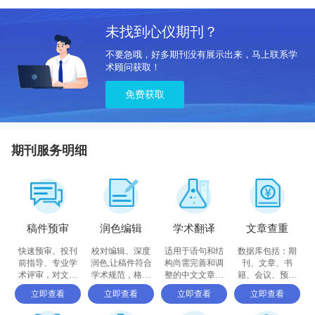
未找到心仪期刊？
不要急哦，好多期刊没有展示出来，马上联系学
术顾问获取！
免费获取
期刊服务明细
稿件预审
润色编辑
学术翻译
文章查重
快速预审、投刊
校对编辑、深度
适用于语句和结
数据库包括：期
前指导、专业学
润色,让稿件符合
构尚需完善和调
刊、文章、书
术评审，对文章
学术规范，格式
整的中文文章，
籍、会议、预印
进行评价
体例等标准
确保稿件达到要
书、百科全书和
立即查看
立即查看
立即查看
立即查看
求
摘要等