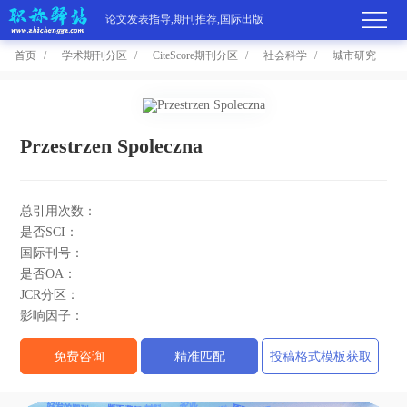
论文发表指导,期刊推荐,国际出版
首页
学术期刊分区
CiteScore期刊分区
社会科学
城市研究
首
页
学
Przestrzen Spoleczna
术
期
总引用次数：
期
刊
高
是否SCI：
国际刊号：
刊
推
端
国
是否OA：
JCR分区：
分
荐
服
际
职
影响因子：
区
务
出
称
论
免费咨询
精准匹配
投稿格式模板获取
版
动
文
关