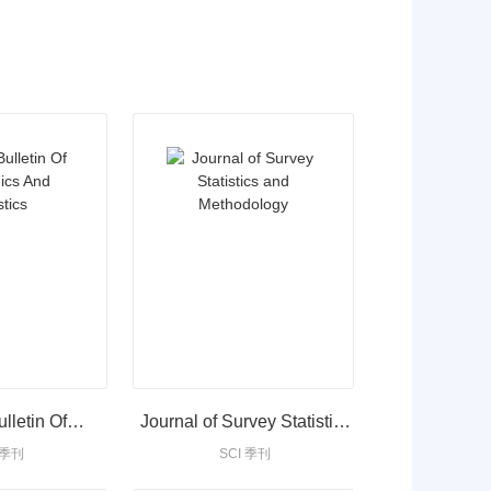
lletin Of
Journal of Survey Statistics
 季刊
SCI 季刊
d Statistics
and Methodology