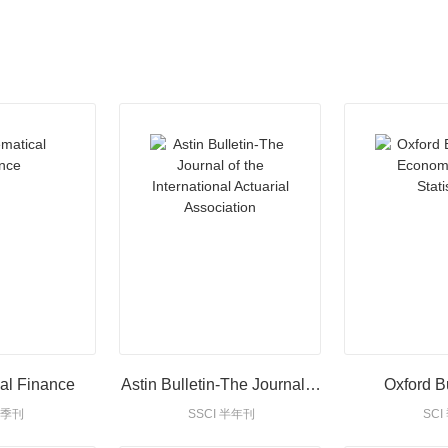
al Finance
Astin Bulletin-The Journal of
Oxford Bu
I 季刊
SSCI 半年刊
SCI
the International Actuarial
Economics An