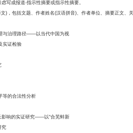
虑写成报道-指示性摘要或指示性摘要。
)，包括文题、作者姓名(汉语拼音)、作者单位、摘要正文、
理与治理路径——以当代中国为视
及实证检验
究
平等的合法性分析
影响的实证研究——以“合芜蚌新
研究