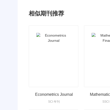
相似期刊推荐
Econometrics Journal
Mathematic
SCI 年刊
SSC