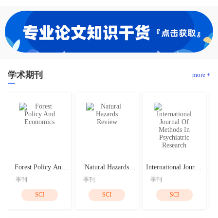
学术期刊
more +
Forest Policy And
Natural Hazards
International Journal
Economics
Review
Of Methods In
季刊
季刊
季刊
Psychiatric Research
SCI
SCI
SCI