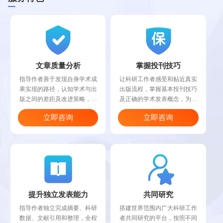
文章质量分析
掌握投刊技巧
指导作者善于发现自身学术成
让科研工作者感受和贴近真实
果实现的路径，认知学术与出
出版流程，掌握基本投刊技巧
版之间的差距及改进策略，对
及正确的学术发表概念，为日
作者的科研成果进行质量分析
后更高的科技研究及学术成果
立即咨询
立即咨询
和修改建议。
推广做充分有效准备。
提升独立发表能力
共同研究
指导作者独立完成摘要、科研
搭建世界范围内广大科研工作
数据、文献引用和整理，全程
者共同研究的平台，按照不同