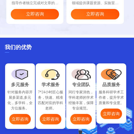
指导作者独立完成对文章的修
领域提供课题资源、实验室资
改、润色、投刊、发表，并随
源，促进科研实验的强强联合
立即咨询
立即咨询
时做出指引与纠正。
与取长补短。
我们的优势
多元服务
学术服务
专业团队
品质服务
针对服务内容开
7*24小时匠心服
同行专家润色，
服务科研学术工
展多渠道,多元
务，快速、精准
学科老师的学术
作者，提升学术
化，多学科，全
匹配对应的学科
经验丰富，保障
质量和专业度。
方位服务。
老师。
专业规范。
立即咨询
立即咨询
立即咨询
立即咨询