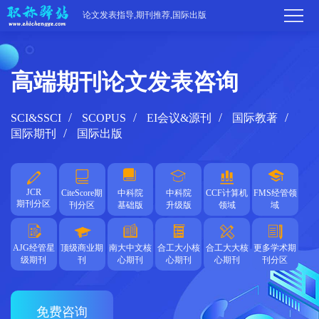
论文发表指导,期刊推荐,国际出版
高端期刊论文发表咨询
首
页
学
SCI&SSCI
SCOPUS
EI会议&源刊
国际教著
国际期刊
国际出版
术
期
期
刊
高
JCR
CiteScore期
中科院
中科院
CCF计算机
FMS经管领
期刊分区
刊
推
刊分区
基础版
升级版
领域
域
端
国
分
荐
服
际
职
AJG经管星
顶级商业期
南大中文核
合工大小核
合工大大核
更多学术期
级期刊
刊
心期刊
心期刊
心期刊
刊分区
区
务
出
称
论
版
动
文
关
免费咨询