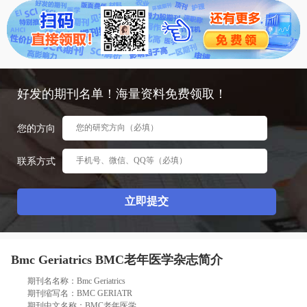
态
范
于
文
我
们
好发的期刊名单！海量资料免费领取！
您的方向
联系方式
Bmc Geriatrics BMC老年医学杂志简介
期刊名名称：Bmc Geriatrics
期刊缩写名：BMC GERIATR
期刊中文名称：BMC老年医学