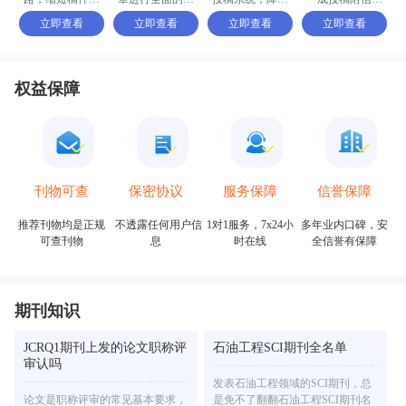
接收的周期
式修改和调整
退稿或拒稿率
（cover letter）
立即查看
立即查看
立即查看
立即查看
权益保障
保密协议
信誉保障
刊物可查
服务保障
不透露任何用户信
多年业内口碑，安
推荐刊物均是正规
1对1服务，7x24小
息
全信誉有保障
可查刊物
时在线
期刊知识
JCRQ1期刊上发的论文职称评
石油工程SCI期刊全名单
审认吗
发表石油工程领域的SCI期刊，总
论文是职称评审的常见基本要求，
是免不了翻翻石油工程SCI期刊名