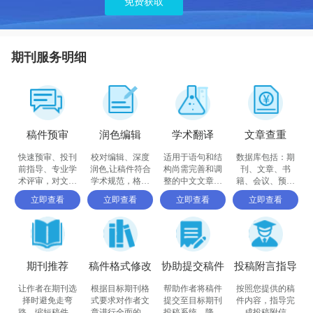
免费获取
期刊服务明细
稿件预审
润色编辑
学术翻译
文章查重
快速预审、投刊
校对编辑、深度
适用于语句和结
数据库包括：期
前指导、专业学
润色,让稿件符合
构尚需完善和调
刊、文章、书
术评审，对文章
学术规范，格式
整的中文文章，
籍、会议、预印
进行评价
体例等标准
确保稿件达到要
书、百科全书和
立即查看
立即查看
立即查看
立即查看
求
摘要等
期刊推荐
稿件格式修改
协助提交稿件
投稿附言指导
让作者在期刊选
根据目标期刊格
帮助作者将稿件
按照您提供的稿
择时避免走弯
式要求对作者文
提交至目标期刊
件内容，指导完
路，缩短稿件被
章进行全面的格
投稿系统，降低
成投稿附信