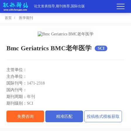
论文发表指导,期刊推荐,国际出版
首页
医学期刊
首
页
学
Bmc Geriatrics BMC老年医学
SCI
术
期
主管单位：
期
刊
高
主办单位：
国际刊号：
1471-2318
刊
推
端
国
国内刊号：
期刊周期：
年刊
分
荐
服
际
职
期刊级别：
SCI
区
务
出
称
论
免费咨询
精准匹配
投稿格式模板获取
版
动
文
关