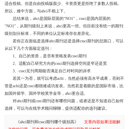
适合投稿。但是自由投稿版面少、卡资质更是拒绝了多数人投稿。
所以，难中方面，与ahci不相上下。
总结来说，ahci是国际层面的“NO1”，cssci是国内层面的
“NO1”，从期刊级别上来说，ahci更高一些。但目前没有统一的期刊
级别划分标准，不同的单位认定标准存在差异化。
若你正在面临是选择ahci期刊还是选择cssci期刊的岔路口，可以
从以下几个方面敲定选刊：
1、自己的资质，是否有资格发表cssci期刊
2、适配自己研究方向的cssci期刊选择空间是窄还是宽
3、cssci见刊周期能否满足自己对时间的诉求
若其一为否，就可以考虑achi，当然必须有高水平成果，否则不
管是achi还是cssci都很难成功发表。当然若是着眼的是国际市场，比
如国外留学、国外学校奖学金等，ahci更合适。
对ahci期刊或cssci期刊还有哪些问题，或者还是不知道自己如何
选择，可以与在线学术顾问聊聊，提供适配你的选刊建议。
《ahci期刊和cssci期刊哪个级别高》
文章内容如果没能解