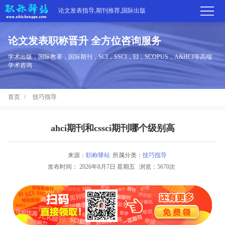
论文发表指导,期刊推荐,国际出版
论文发表职称晋升 全方位咨询服务
首
学术出版，国际教著，国际期刊，SCI，SSCI，EI，SCOPUS，A&HCI等高端
学术咨询
页
学
首页
技巧指导
术
期
期
刊
高
ahci期刊和cssci期刊哪个级别高
刊
推
端
国
来源：
职称驿站
所属分类：
技巧指导
分
发布时间：
2026年8月7日 星期五
浏览：5670次
荐
服
际
职
区
务
出
称
论
版
动
文
关