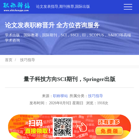
论文发表指导,期刊推荐,国际出版
论文发表职称晋升 全方位咨询服务
首
学术出版，国际教著，国际期刊，SCI，SSCI，EI，SCOPUS，A&HCI等高端
学术咨询
页
学
首页
技巧指导
术
期
期
刊
高
量子科技方向SCI期刊，Springer出版
刊
推
端
国
来源：
职称驿站
所属分类：
技巧指导
分
发布时间：
2026年8月9日 星期日
浏览：1918次
荐
服
际
职
区
务
出
称
论
版
动
文
关