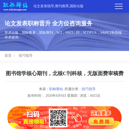
论文发表指导,期刊推荐,国际出版
论文发表职称晋升 全方位咨询服务
首
学术出版，国际教著，国际期刊，SCI，SSCI，EI，SCOPUS，A&HCI等高端
学术咨询
页
学
首页
技巧指导
术
期
期
刊
高
图书馆学核心期刊，北核C刊科核，无版面费审稿费
刊
推
端
国
来源：
职称驿站
所属分类：
技巧指导
分
发布时间：
2026年8月6日 星期四
浏览：8425次
荐
服
际
职
区
务
出
称
论
版
动
文
关