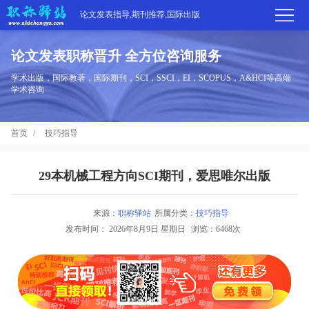
论文发表指导,期刊推荐,国际出版
论文发表职称晋升 全方位咨询服务
首
学术出版，国际教著，国际期刊，SCI，SSCI，EI，SCOPUS，A&HCI等高端
学术咨询
页
学
首页
技巧指导
术
期
期
刊
高
29本机械工程方向SCI期刊，爱思唯尔出版
刊
推
端
国
来源：
职称驿站
所属分类：
技巧指导
分
发布时间：
2026年8月9日 星期日
浏览：6468次
荐
服
际
职
区
务
出
称
论
版
动
文
关