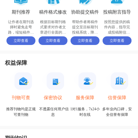
期刊推荐
稿件格式修改
协助提交稿件
投稿附言指导
让作者在期刊选
根据目标期刊格
帮助作者将稿件
按照您提供的稿
择时避免走弯
式要求对作者文
提交至目标期刊
件内容，指导完
路，缩短稿件被
章进行全面的格
投稿系统，降低
成投稿附信
接收的周期
式修改和调整
退稿或拒稿率
（cover letter）
立即查看
立即查看
立即查看
立即查看
权益保障
保密协议
信誉保障
刊物可查
服务保障
不透露任何用户信
多年业内口碑，安
推荐刊物均是正规
1对1服务，7x24小
息
全信誉有保障
可查刊物
时在线