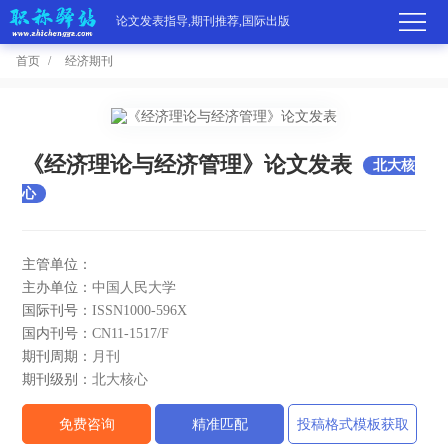
论文发表指导,期刊推荐,国际出版
首页
经济期刊
首
页
学
《经济理论与经济管理》论文发表
北大核
心
术
期
期
刊
高
主管单位：
刊
主办单位：
中国人民大学
推
端
国
国际刊号：
ISSN1000-596X
分
荐
国内刊号：
CN11-1517/F
服
际
职
期刊周期：
月刊
区
务
期刊级别：
北大核心
出
称
论
免费咨询
精准匹配
投稿格式模板获取
版
动
文
关