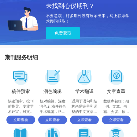
未找到心仪期刊？
不要急哦，好多期刊没有展示出来，马上联系学
术顾问获取！
免费获取
期刊服务明细
稿件预审
润色编辑
学术翻译
文章查重
快速预审、投刊
校对编辑、深度
适用于语句和结
数据库包括：期
前指导、专业学
润色,让稿件符合
构尚需完善和调
刊、文章、书
术评审，对文章
学术规范，格式
整的中文文章，
籍、会议、预印
进行评价
体例等标准
确保稿件达到要
书、百科全书和
立即查看
立即查看
立即查看
立即查看
求
摘要等