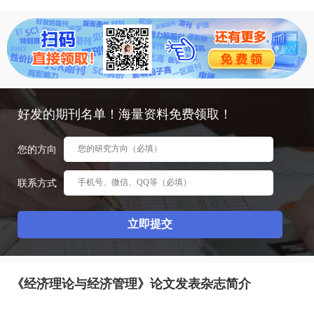
态
范
于
文
我
们
好发的期刊名单！海量资料免费领取！
您的方向
联系方式
《经济理论与经济管理》论文发表杂志简介