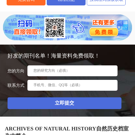
态
范
于
文
我
们
好发的期刊名单！海量资料免费领取！
您的方向
联系方式
ARCHIVES OF NATURAL HISTORY自然历史档室