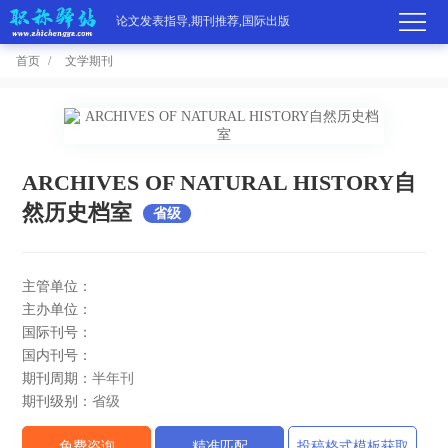
论文发表指导,期刊推荐,国际出版
首页
文学期刊
首
页
学
ARCHIVES OF NATURAL HISTORY自
术
期
然历史档室
省级
期
刊
高
主管单位：
刊
推
端
国
主办单位：
分
国际刊号：
荐
服
际
职
国内刊号：
区
期刊周期：
半年刊
务
出
称
论
期刊级别：
省级
版
动
文
关
免费咨询
精准匹配
投稿格式模板获取