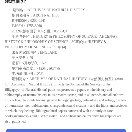
杂志简介
期刊名： ARCHIVES OF NATURAL HISTORY
期刊名缩写：ARCH NAT HIST
期刊ISSN：0260-9541
E-ISSN：1755-6260
2022年影响因子/JCR分区：0.236/Q4
学科与分区：HISTORY & PHILOSOPHY OF SCIENCE - AHCI(N/A);
HISTORY & PHILOSOPHY OF SCIENCE - SCIE(Q4); HISTORY &
PHILOSOPHY OF SCIENCE - SSCI(Q4)
出版国家或地区：ENGLAND
年文章数：29
是否OA开放访问：No
平均审稿速度：>12周，或约稿
平均录用比例：容易
期刊简介：ARCHIVES OF NATURAL HISTORY《自然历史档室》(半年
刊) .Archives。fNatural History (formerly the Joumal of the Society for the
Biligapay。of:Natural Histon) pubishes peerevewe papers on the history and
bibliography of natural history in its broadest sense, and in all periods and all cultures.
This is taken to inlude botany. general biology, geology, paleontogy and zology, the lves
of nturalists,s their publications, crrespondenceand clctions,n and the itions and societies
to which they belong. Bibliographical papers concerned with the study of rare
books,manuscripts and lustrtite materil, and alytical and enumerative biligraphies are
als。published.