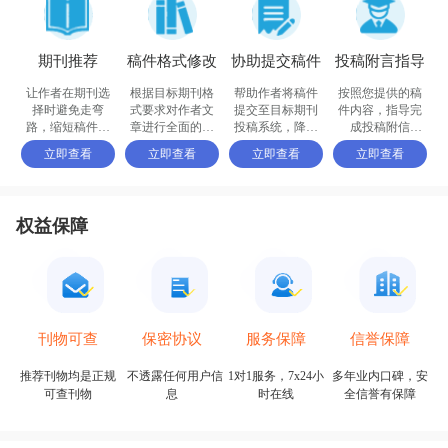
期刊推荐
稿件格式修改
协助提交稿件
投稿附言指导
让作者在期刊选
根据目标期刊格
帮助作者将稿件
按照您提供的稿
择时避免走弯
式要求对作者文
提交至目标期刊
件内容，指导完
路，缩短稿件被
章进行全面的格
投稿系统，降低
成投稿附信
接收的周期
式修改和调整
退稿或拒稿率
（cover letter）
立即查看
立即查看
立即查看
立即查看
权益保障
保密协议
信誉保障
刊物可查
服务保障
不透露任何用户信
多年业内口碑，安
推荐刊物均是正规
1对1服务，7x24小
息
全信誉有保障
可查刊物
时在线