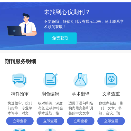
未找到心仪期刊？
不要急哦，好多期刊没有展示出来，马上联系学
术顾问获取！
免费获取
期刊服务明细
稿件预审
润色编辑
学术翻译
文章查重
快速预审、投刊
校对编辑、深度
适用于语句和结
数据库包括：期
前指导、专业学
润色,让稿件符合
构尚需完善和调
刊、文章、书
术评审，对文章
学术规范，格式
整的中文文章，
籍、会议、预印
进行评价
体例等标准
确保稿件达到要
书、百科全书和
立即查看
立即查看
立即查看
立即查看
求
摘要等