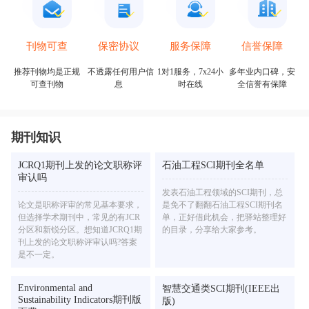
保密协议
信誉保障
刊物可查
服务保障
不透露任何用户信
多年业内口碑，安
推荐刊物均是正规
1对1服务，7x24小
息
全信誉有保障
可查刊物
时在线
期刊知识
JCRQ1期刊上发的论文职称评
石油工程SCI期刊全名单
审认吗
发表石油工程领域的SCI期刊，总
论文是职称评审的常见基本要求，
是免不了翻翻石油工程SCI期刊名
但选择学术期刊中，常见的有JCR
单，正好借此机会，把驿站整理好
分区和新锐分区。想知道JCRQ1期
的目录，分享给大家参考。
刊上发的论文职称评审认吗?答案
是不一定。
Environmental and
智慧交通类SCI期刊(IEEE出
Sustainability Indicators期刊版
版)