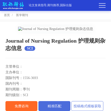
论文发表指导,期刊推荐,国际出版
首页
医学期刊
首
页
学
Journal of Nursing Regulation 护理规则杂
志信息
SCI
术
期
期
刊
高
主管单位：
刊
推
端
国
主办单位：
国际刊号：
1556-3693
分
荐
服
际
职
国内刊号：
期刊周期：
季刊
区
务
出
称
论
期刊级别：
SCI
版
动
文
关
免费咨询
精准匹配
投稿格式模板获取