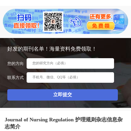
态
范
于
文
我
们
好发的期刊名单！海量资料免费领取！
您的方向
联系方式
Journal of Nursing Regulation 护理规则杂志信息杂
志简介