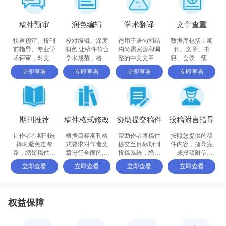
稿件预审
润色编辑
学术翻译
文章查重
快速预审、投刊
校对编辑、深度
适用于语句和结
数据库包括：期
前指导、专业学
润色,让稿件符合
构尚需完善和调
刊、文章、书
术评审，对文章
学术规范，格式
整的中文文章，
籍、会议、预印
进行评价
体例等标准
确保稿件达到要
书、百科全书和
立即查看
立即查看
立即查看
立即查看
求
摘要等
期刊推荐
稿件格式修改
协助提交稿件
投稿附言指导
让作者在期刊选
根据目标期刊格
帮助作者将稿件
按照您提供的稿
择时避免走弯
式要求对作者文
提交至目标期刊
件内容，指导完
路，缩短稿件被
章进行全面的格
投稿系统，降低
成投稿附信
接收的周期
式修改和调整
退稿或拒稿率
（cover letter）
立即查看
立即查看
立即查看
立即查看
权益保障