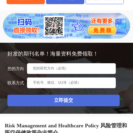
态
范
于
文
我
们
好发的期刊名单！海量资料免费领取！
您的方向
联系方式
Risk Management and Healthcare Policy 风险管理和
医疗保健政策杂志简介