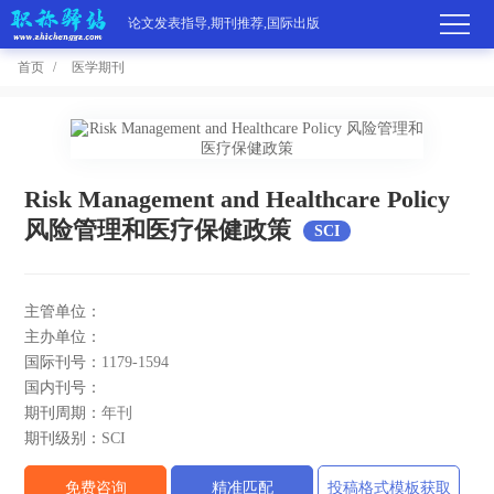
论文发表指导,期刊推荐,国际出版
首页
医学期刊
首
页
学
Risk Management and Healthcare Policy
术
期
风险管理和医疗保健政策
SCI
期
刊
高
主管单位：
刊
推
端
国
主办单位：
国际刊号：
1179-1594
分
荐
服
际
职
国内刊号：
期刊周期：
年刊
区
务
出
称
论
期刊级别：
SCI
版
动
文
关
免费咨询
精准匹配
投稿格式模板获取