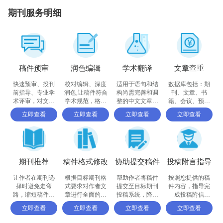
期刊服务明细
稿件预审
润色编辑
学术翻译
文章查重
快速预审、投刊
校对编辑、深度
适用于语句和结
数据库包括：期
前指导、专业学
润色,让稿件符合
构尚需完善和调
刊、文章、书
术评审，对文章
学术规范，格式
整的中文文章，
籍、会议、预印
进行评价
体例等标准
确保稿件达到要
书、百科全书和
立即查看
立即查看
立即查看
立即查看
求
摘要等
期刊推荐
稿件格式修改
协助提交稿件
投稿附言指导
让作者在期刊选
根据目标期刊格
帮助作者将稿件
按照您提供的稿
择时避免走弯
式要求对作者文
提交至目标期刊
件内容，指导完
路，缩短稿件被
章进行全面的格
投稿系统，降低
成投稿附信
接收的周期
式修改和调整
退稿或拒稿率
（cover letter）
立即查看
立即查看
立即查看
立即查看