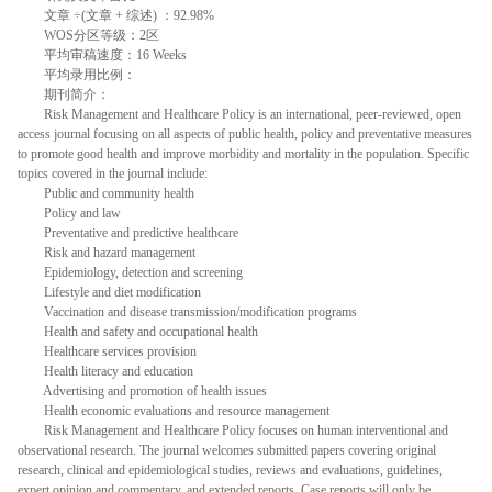
文章 ÷(文章 + 综述) ：92.98%
WOS分区等级：2区
平均审稿速度：16 Weeks
平均录用比例：
期刊简介：
Risk Management and Healthcare Policy is an international, peer-reviewed, open
access journal focusing on all aspects of public health, policy and preventative measures
to promote good health and improve morbidity and mortality in the population. Specific
topics covered in the journal include:
Public and community health
Policy and law
Preventative and predictive healthcare
Risk and hazard management
Epidemiology, detection and screening
Lifestyle and diet modification
Vaccination and disease transmission/modification programs
Health and safety and occupational health
Healthcare services provision
Health literacy and education
Advertising and promotion of health issues
Health economic evaluations and resource management
Risk Management and Healthcare Policy focuses on human interventional and
observational research. The journal welcomes submitted papers covering original
research, clinical and epidemiological studies, reviews and evaluations, guidelines,
expert opinion and commentary, and extended reports. Case reports will only be