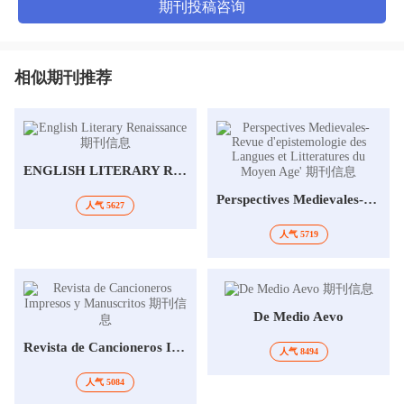
期刊投稿咨询
相似期刊推荐
ENGLISH LITERARY RENAISSANCE
Perspectives Medievales-Revue d'epistemologie des Langues et Litteratures du Moyen Age
人气 5627
人气 5719
De Medio Aevo
Revista de Cancioneros Impresos y Manuscritos
人气 8494
人气 5084