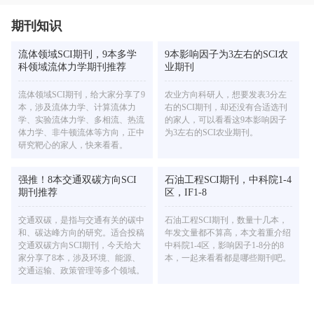
期刊知识
流体领域SCI期刊，9本多学
9本影响因子为3左右的SCI农
科领域流体力学期刊推荐
业期刊
流体领域SCI期刊，给大家分享了9
农业方向科研人，想要发表3分左
本，涉及流体力学、计算流体力
右的SCI期刊，却还没有合适选刊
学、实验流体力学、多相流、热流
的家人，可以看看这9本影响因子
体力学、非牛顿流体等方向，正中
为3左右的SCI农业期刊。
研究靶心的家人，快来看看。
强推！8本交通双碳方向SCI
石油工程SCI期刊，中科院1-4
期刊推荐
区，IF1-8
交通双碳，是指与交通有关的碳中
石油工程SCI期刊，数量十几本，
和、碳达峰方向的研究。适合投稿
年发文量都不算高，本文着重介绍
交通双碳方向SCI期刊，今天给大
中科院1-4区，影响因子1-8分的8
家分享了8本，涉及环境、能源、
本，一起来看看都是哪些期刊吧。
交通运输、政策管理等多个领域。