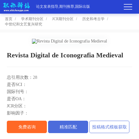
论文发表指导,期刊推荐,国际出版
首页
学术期刊分区
JCR期刊分区
历史和考古学
中世纪和文艺复兴研究
首
页
学
Revista Digital de Iconografia Medieval
术
期
期
刊
高
总引用次数：
28
是否SCI：
刊
推
端
国
国际刊号：
是否OA：
分
荐
服
际
职
JCR分区：
影响因子：
区
务
出
称
论
免费咨询
精准匹配
投稿格式模板获取
版
动
文
关