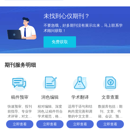
未找到心仪期刊？
不要急哦，好多期刊没有展示出来，马上联系学
术顾问获取！
免费获取
期刊服务明细
稿件预审
润色编辑
学术翻译
文章查重
快速预审、投刊
校对编辑、深度
适用于语句和结
数据库包括：期
前指导、专业学
润色,让稿件符合
构尚需完善和调
刊、文章、书
术评审，对文章
学术规范，格式
整的中文文章，
籍、会议、预印
进行评价
体例等标准
确保稿件达到要
书、百科全书和
立即查看
立即查看
立即查看
立即查看
求
摘要等