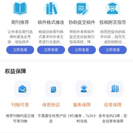
期刊推荐
稿件格式修改
协助提交稿件
投稿附言指导
让作者在期刊选
根据目标期刊格
帮助作者将稿件
按照您提供的稿
择时避免走弯
式要求对作者文
提交至目标期刊
件内容，指导完
路，缩短稿件被
章进行全面的格
投稿系统，降低
成投稿附信
接收的周期
式修改和调整
退稿或拒稿率
（cover letter）
立即查看
立即查看
立即查看
立即查看
权益保障
保密协议
信誉保障
刊物可查
服务保障
不透露任何用户信
多年业内口碑，安
推荐刊物均是正规
1对1服务，7x24小
息
全信誉有保障
可查刊物
时在线