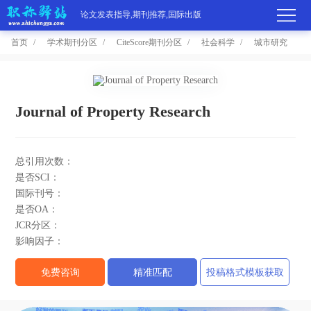
论文发表指导,期刊推荐,国际出版
首页
学术期刊分区
CiteScore期刊分区
社会科学
城市研究
首
页
学
Journal of Property Research
术
期
总引用次数：
期
刊
高
是否SCI：
国际刊号：
刊
推
端
国
是否OA：
JCR分区：
分
荐
服
际
职
影响因子：
区
务
出
称
论
免费咨询
精准匹配
投稿格式模板获取
版
动
文
关