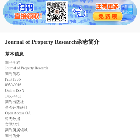
态
范
于
文
我
们
Journal of Property Research杂志简介
基本信息
期刊全称
Journal of Property Research
期刊简称
Print ISSN
0959-9916
Online ISSN
1466-4453
期刊出版社
是否开放获取
Open Access,OA
暂无数据
官网地址
期刊所属领域
期刊简介