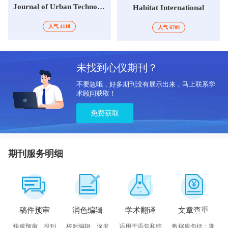
Journal of Urban Technology
Habitat International
人气 4118
人气 6789
未找到心仪期刊？
不要急哦，好多期刊没有展示出来，马上联系学
术顾问获取！
免费获取
期刊服务明细
稿件预审
润色编辑
学术翻译
文章查重
快速预审、投刊
校对编辑、深度
适用于语句和结
数据库包括：期