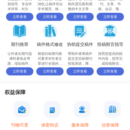
前指导、专业学
润色,让稿件符合
构尚需完善和调
刊、文章、书
术评审，对文章
学术规范，格式
整的中文文章，
籍、会议、预印
进行评价
体例等标准
确保稿件达到要
书、百科全书和
立即查看
立即查看
立即查看
立即查看
求
摘要等
期刊推荐
稿件格式修改
协助提交稿件
投稿附言指导
让作者在期刊选
根据目标期刊格
帮助作者将稿件
按照您提供的稿
择时避免走弯
式要求对作者文
提交至目标期刊
件内容，指导完
路，缩短稿件被
章进行全面的格
投稿系统，降低
成投稿附信
接收的周期
式修改和调整
退稿或拒稿率
（cover letter）
立即查看
立即查看
立即查看
立即查看
权益保障
保密协议
信誉保障
刊物可查
服务保障