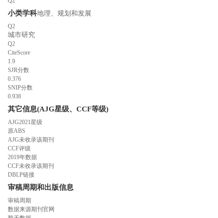
Q2
小类学科
地理、规划和发展
Q2
城市研究
Q2
CiteScore
1.9
SJR分数
0.376
SNIP分数
0.938
其它信息(AJG星级、CCF等级)
AJG2021星级
原ABS
AJG未收录该期刊
CCF评级
2019年数据
CCF未收录该期刊
DBLP链接
审稿周期和出版信息
审稿周期
数据来源期刊官网
暂无数据