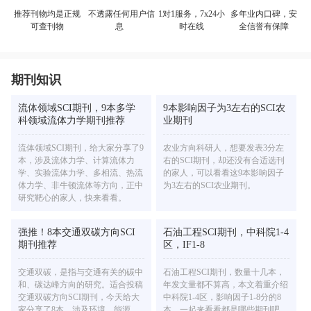
不透露任何用户信
多年业内口碑，安
推荐刊物均是正规
1对1服务，7x24小
息
全信誉有保障
可查刊物
时在线
期刊知识
流体领域SCI期刊，9本多学
9本影响因子为3左右的SCI农
科领域流体力学期刊推荐
业期刊
流体领域SCI期刊，给大家分享了9
农业方向科研人，想要发表3分左
本，涉及流体力学、计算流体力
右的SCI期刊，却还没有合适选刊
学、实验流体力学、多相流、热流
的家人，可以看看这9本影响因子
体力学、非牛顿流体等方向，正中
为3左右的SCI农业期刊。
研究靶心的家人，快来看看。
强推！8本交通双碳方向SCI
石油工程SCI期刊，中科院1-4
期刊推荐
区，IF1-8
交通双碳，是指与交通有关的碳中
石油工程SCI期刊，数量十几本，
和、碳达峰方向的研究。适合投稿
年发文量都不算高，本文着重介绍
交通双碳方向SCI期刊，今天给大
中科院1-4区，影响因子1-8分的8
家分享了8本，涉及环境、能源、
本，一起来看看都是哪些期刊吧。