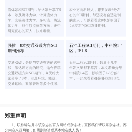
流体领域SCI期刊，给大家分享了9
农业方向科研人，想要发表3分左
本，涉及流体力学、计算流体力
右的SCI期刊，却还没有合适选刊
学、实验流体力学、多相流、热流
的家人，可以看看这9本影响因子
体力学、非牛顿流体等方向，正中
为3左右的SCI农业期刊。
研究靶心的家人，快来看看。
强推！8本交通双碳方向SCI
石油工程SCI期刊，中科院1-4
期刊推荐
区，IF1-8
交通双碳，是指与交通有关的碳中
石油工程SCI期刊，数量十几本，
和、碳达峰方向的研究。适合投稿
年发文量都不算高，本文着重介绍
交通双碳方向SCI期刊，今天给大
中科院1-4区，影响因子1-8分的8
家分享了8本，涉及环境、能源、
本，一起来看看都是哪些期刊吧。
交通运输、政策管理等多个领域。
郑重声明
1、职称驿站并非该杂志的官方网站或杂志社，直投稿件请联系杂志社。部
分内容来源网络，如需删除请联系本站在线人员！