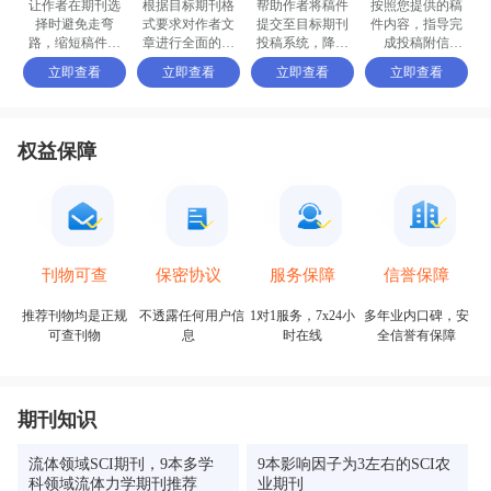
让作者在期刊选
根据目标期刊格
帮助作者将稿件
按照您提供的稿
择时避免走弯
式要求对作者文
提交至目标期刊
件内容，指导完
路，缩短稿件被
章进行全面的格
投稿系统，降低
成投稿附信
接收的周期
式修改和调整
退稿或拒稿率
（cover letter）
立即查看
立即查看
立即查看
立即查看
权益保障
保密协议
信誉保障
刊物可查
服务保障
不透露任何用户信
多年业内口碑，安
推荐刊物均是正规
1对1服务，7x24小
息
全信誉有保障
可查刊物
时在线
期刊知识
流体领域SCI期刊，9本多学
9本影响因子为3左右的SCI农
科领域流体力学期刊推荐
业期刊