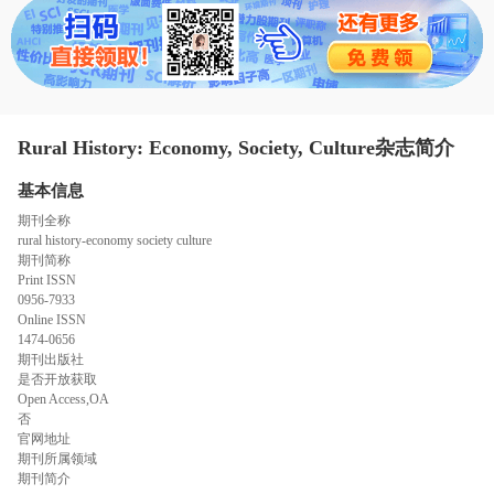
态
范
于
文
我
们
Rural History: Economy, Society, Culture杂志简介
基本信息
期刊全称
rural history-economy society culture
期刊简称
Print ISSN
0956-7933
Online ISSN
1474-0656
期刊出版社
是否开放获取
Open Access,OA
否
官网地址
期刊所属领域
期刊简介