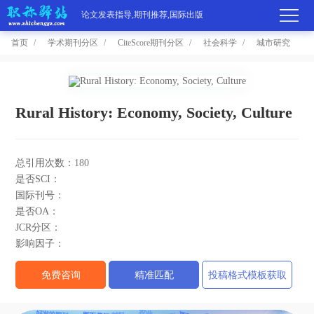
论文发表指导,期刊推荐,国际出版
首页
学术期刊分区
CiteScore期刊分区
社会科学
城市研究
首
页
学
Rural History: Economy, Society, Culture
术
期
总引用次数：
180
期
刊
高
是否SCI：
国际刊号：
刊
推
端
国
是否OA：
JCR分区：
分
荐
服
际
职
影响因子：
区
务
出
称
论
免费咨询
精准匹配
投稿格式模板获取
版
动
文
关