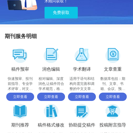
术顾问获取！
免费获取
期刊服务明细
稿件预审
润色编辑
学术翻译
文章查重
快速预审、投刊
校对编辑、深度
适用于语句和结
数据库包括：期
前指导、专业学
润色,让稿件符合
构尚需完善和调
刊、文章、书
术评审，对文章
学术规范，格式
整的中文文章，
籍、会议、预印
进行评价
体例等标准
确保稿件达到要
书、百科全书和
立即查看
立即查看
立即查看
立即查看
求
摘要等
期刊推荐
稿件格式修改
协助提交稿件
投稿附言指导