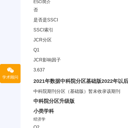
ESCI简介
否
是否是SSCI
SSCI索引
JCR分区
Q1
JCR影响因子
3.637
学术顾问
中科院分区信息
2021年数据
中科院分区
基础版
2022年
中科院期刊分区（基础版）暂未收录该期刊
中科院分区
升级版
小类学科
经济学
Q2