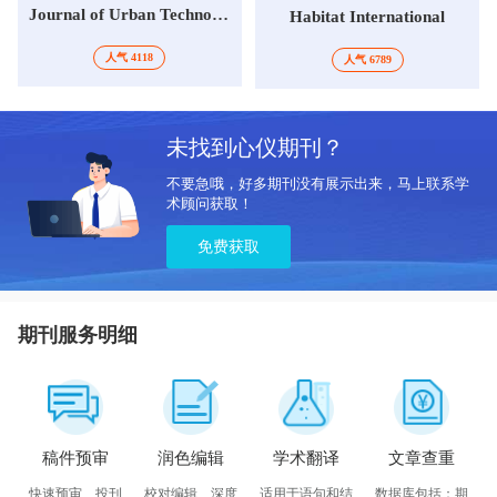
Journal of Urban Technology
Habitat International
人气 4118
人气 6789
未找到心仪期刊？
不要急哦，好多期刊没有展示出来，马上联系学
术顾问获取！
免费获取
期刊服务明细
稿件预审
润色编辑
学术翻译
文章查重
快速预审、投刊
校对编辑、深度
适用于语句和结
数据库包括：期