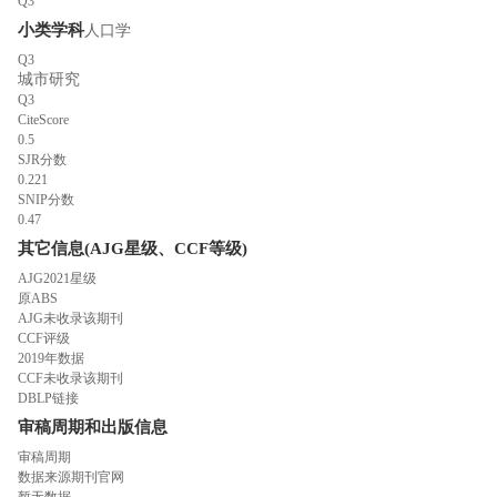
Q3
小类学科
人口学
Q3
城市研究
Q3
CiteScore
0.5
SJR分数
0.221
SNIP分数
0.47
其它信息(AJG星级、CCF等级)
AJG2021星级
原ABS
AJG未收录该期刊
CCF评级
2019年数据
CCF未收录该期刊
DBLP链接
审稿周期和出版信息
审稿周期
数据来源期刊官网
暂无数据