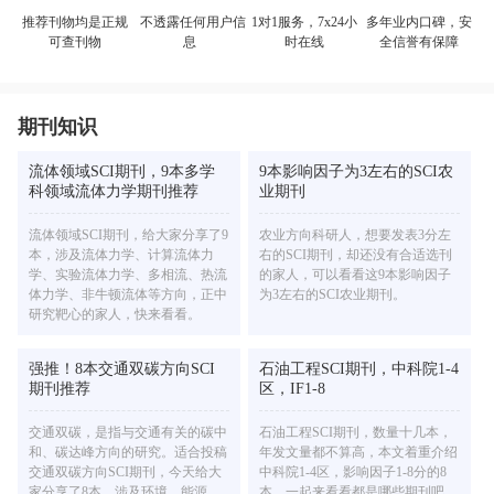
不透露任何用户信
多年业内口碑，安
推荐刊物均是正规
1对1服务，7x24小
息
全信誉有保障
可查刊物
时在线
期刊知识
流体领域SCI期刊，9本多学
9本影响因子为3左右的SCI农
科领域流体力学期刊推荐
业期刊
流体领域SCI期刊，给大家分享了9
农业方向科研人，想要发表3分左
本，涉及流体力学、计算流体力
右的SCI期刊，却还没有合适选刊
学、实验流体力学、多相流、热流
的家人，可以看看这9本影响因子
体力学、非牛顿流体等方向，正中
为3左右的SCI农业期刊。
研究靶心的家人，快来看看。
强推！8本交通双碳方向SCI
石油工程SCI期刊，中科院1-4
期刊推荐
区，IF1-8
交通双碳，是指与交通有关的碳中
石油工程SCI期刊，数量十几本，
和、碳达峰方向的研究。适合投稿
年发文量都不算高，本文着重介绍
交通双碳方向SCI期刊，今天给大
中科院1-4区，影响因子1-8分的8
家分享了8本，涉及环境、能源、
本，一起来看看都是哪些期刊吧。