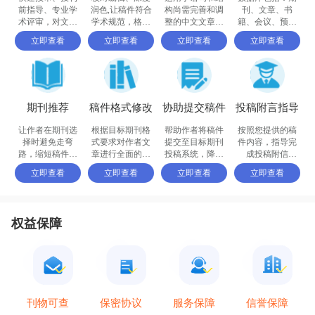
前指导、专业学
润色,让稿件符合
构尚需完善和调
刊、文章、书
术评审，对文章
学术规范，格式
整的中文文章，
籍、会议、预印
进行评价
体例等标准
确保稿件达到要
书、百科全书和
立即查看
立即查看
立即查看
立即查看
求
摘要等
期刊推荐
稿件格式修改
协助提交稿件
投稿附言指导
让作者在期刊选
根据目标期刊格
帮助作者将稿件
按照您提供的稿
择时避免走弯
式要求对作者文
提交至目标期刊
件内容，指导完
路，缩短稿件被
章进行全面的格
投稿系统，降低
成投稿附信
接收的周期
式修改和调整
退稿或拒稿率
（cover letter）
立即查看
立即查看
立即查看
立即查看
权益保障
保密协议
信誉保障
刊物可查
服务保障