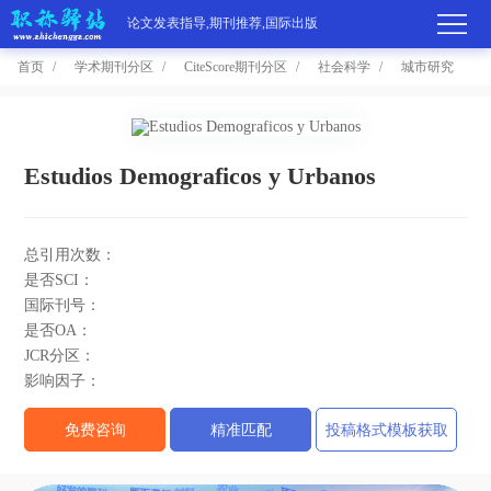
论文发表指导,期刊推荐,国际出版
首页
学术期刊分区
CiteScore期刊分区
社会科学
城市研究
首
页
学
Estudios Demograficos y Urbanos
术
期
总引用次数：
期
刊
高
是否SCI：
国际刊号：
刊
推
端
国
是否OA：
JCR分区：
分
荐
服
际
职
影响因子：
区
务
出
称
论
免费咨询
精准匹配
投稿格式模板获取
版
动
文
关