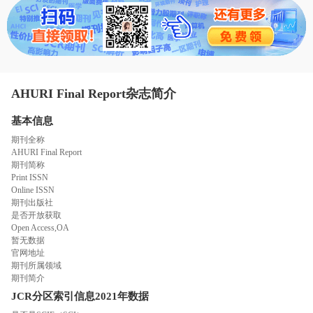
态
范
于
文
我
们
AHURI Final Report杂志简介
基本信息
期刊全称
AHURI Final Report
期刊简称
Print ISSN
Online ISSN
期刊出版社
是否开放获取
Open Access,OA
暂无数据
官网地址
期刊所属领域
期刊简介
JCR分区索引信息
2021年数据