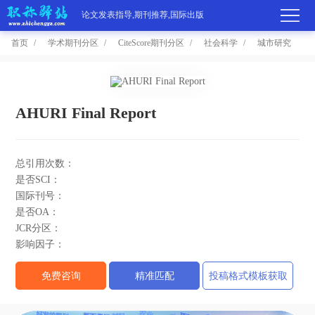
论文发表指导,期刊推荐,国际出版
首页
学术期刊分区
CiteScore期刊分区
社会科学
城市研究
首
页
学
AHURI Final Report
术
期
总引用次数：
期
刊
高
是否SCI：
国际刊号：
刊
推
端
国
是否OA：
JCR分区：
分
荐
服
际
职
影响因子：
区
务
出
称
论
免费咨询
精准匹配
投稿格式模板获取
版
动
文
关