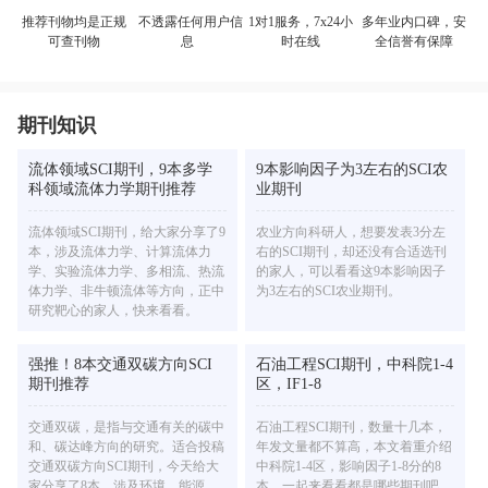
不透露任何用户信
多年业内口碑，安
推荐刊物均是正规
1对1服务，7x24小
息
全信誉有保障
可查刊物
时在线
期刊知识
流体领域SCI期刊，9本多学
9本影响因子为3左右的SCI农
科领域流体力学期刊推荐
业期刊
流体领域SCI期刊，给大家分享了9
农业方向科研人，想要发表3分左
本，涉及流体力学、计算流体力
右的SCI期刊，却还没有合适选刊
学、实验流体力学、多相流、热流
的家人，可以看看这9本影响因子
体力学、非牛顿流体等方向，正中
为3左右的SCI农业期刊。
研究靶心的家人，快来看看。
强推！8本交通双碳方向SCI
石油工程SCI期刊，中科院1-4
期刊推荐
区，IF1-8
交通双碳，是指与交通有关的碳中
石油工程SCI期刊，数量十几本，
和、碳达峰方向的研究。适合投稿
年发文量都不算高，本文着重介绍
交通双碳方向SCI期刊，今天给大
中科院1-4区，影响因子1-8分的8
家分享了8本，涉及环境、能源、
本，一起来看看都是哪些期刊吧。