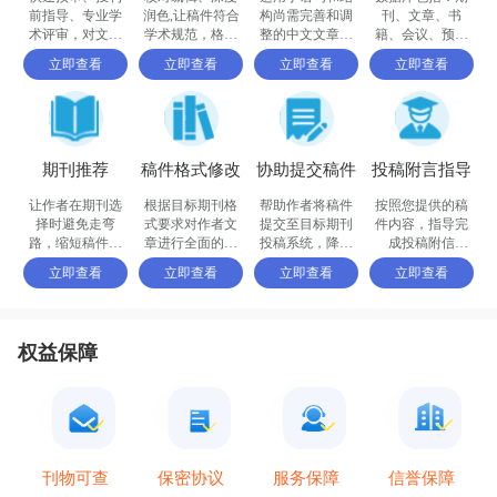
前指导、专业学
润色,让稿件符合
构尚需完善和调
刊、文章、书
术评审，对文章
学术规范，格式
整的中文文章，
籍、会议、预印
进行评价
体例等标准
确保稿件达到要
书、百科全书和
立即查看
立即查看
立即查看
立即查看
求
摘要等
期刊推荐
稿件格式修改
协助提交稿件
投稿附言指导
让作者在期刊选
根据目标期刊格
帮助作者将稿件
按照您提供的稿
择时避免走弯
式要求对作者文
提交至目标期刊
件内容，指导完
路，缩短稿件被
章进行全面的格
投稿系统，降低
成投稿附信
接收的周期
式修改和调整
退稿或拒稿率
（cover letter）
立即查看
立即查看
立即查看
立即查看
权益保障
保密协议
信誉保障
刊物可查
服务保障