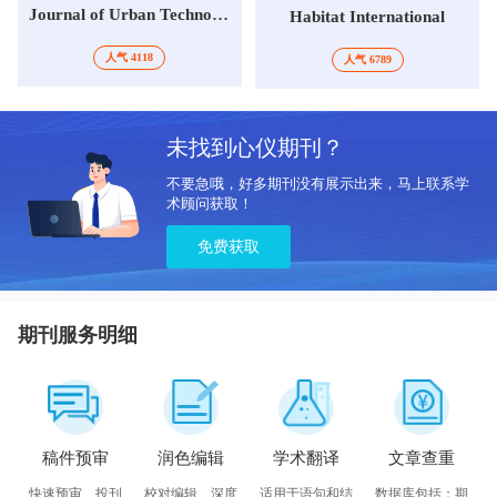
Journal of Urban Technology
Habitat International
人气 4118
人气 6789
未找到心仪期刊？
不要急哦，好多期刊没有展示出来，马上联系学
术顾问获取！
免费获取
期刊服务明细
稿件预审
润色编辑
学术翻译
文章查重
快速预审、投刊
校对编辑、深度
适用于语句和结
数据库包括：期