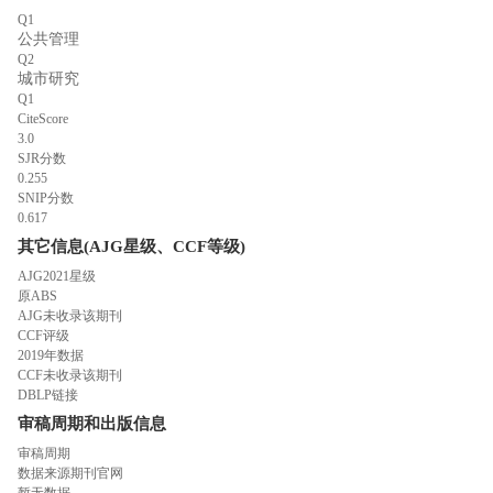
Q1
公共管理
Q2
城市研究
Q1
CiteScore
3.0
SJR分数
0.255
SNIP分数
0.617
其它信息(AJG星级、CCF等级)
AJG2021星级
原ABS
AJG未收录该期刊
CCF评级
2019年数据
CCF未收录该期刊
DBLP链接
审稿周期和出版信息
审稿周期
数据来源期刊官网
暂无数据