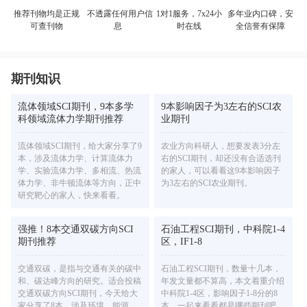
不透露任何用户信
多年业内口碑，安
推荐刊物均是正规
1对1服务，7x24小
息
全信誉有保障
可查刊物
时在线
期刊知识
流体领域SCI期刊，9本多学
9本影响因子为3左右的SCI农
科领域流体力学期刊推荐
业期刊
流体领域SCI期刊，给大家分享了9
农业方向科研人，想要发表3分左
本，涉及流体力学、计算流体力
右的SCI期刊，却还没有合适选刊
学、实验流体力学、多相流、热流
的家人，可以看看这9本影响因子
体力学、非牛顿流体等方向，正中
为3左右的SCI农业期刊。
研究靶心的家人，快来看看。
强推！8本交通双碳方向SCI
石油工程SCI期刊，中科院1-4
期刊推荐
区，IF1-8
交通双碳，是指与交通有关的碳中
石油工程SCI期刊，数量十几本，
和、碳达峰方向的研究。适合投稿
年发文量都不算高，本文着重介绍
交通双碳方向SCI期刊，今天给大
中科院1-4区，影响因子1-8分的8
家分享了8本，涉及环境、能源、
本，一起来看看都是哪些期刊吧。