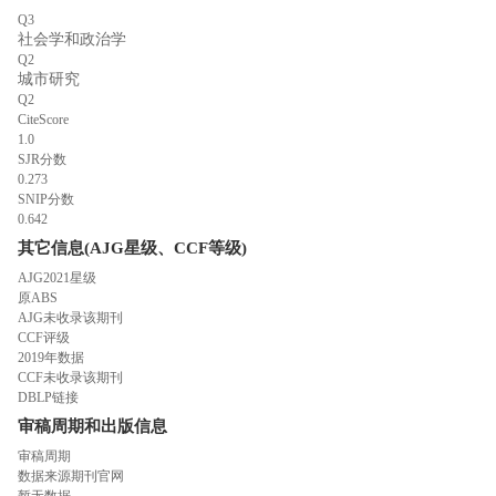
Q3
社会学和政治学
Q2
城市研究
Q2
CiteScore
1.0
SJR分数
0.273
SNIP分数
0.642
其它信息(AJG星级、CCF等级)
AJG2021星级
原ABS
AJG未收录该期刊
CCF评级
2019年数据
CCF未收录该期刊
DBLP链接
审稿周期和出版信息
审稿周期
数据来源期刊官网
暂无数据