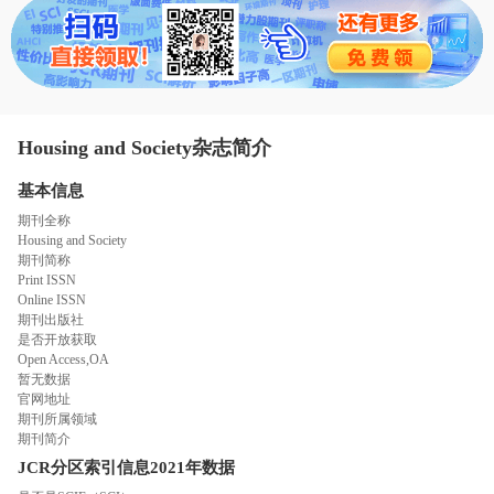
态
范
于
文
我
们
Housing and Society杂志简介
基本信息
期刊全称
Housing and Society
期刊简称
Print ISSN
Online ISSN
期刊出版社
是否开放获取
Open Access,OA
暂无数据
官网地址
期刊所属领域
期刊简介
JCR分区索引信息
2021年数据