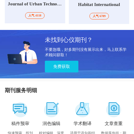
Journal of Urban Technology
Habitat International
人气 4118
人气 6789
未找到心仪期刊？
不要急哦，好多期刊没有展示出来，马上联系学
术顾问获取！
免费获取
期刊服务明细
稿件预审
润色编辑
学术翻译
文章查重
快速预审、投刊
校对编辑、深度
适用于语句和结
数据库包括：期