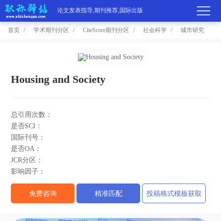
论文发表指导,期刊推荐,国际出版
首页
学术期刊分区
CiteScore期刊分区
社会科学
城市研究
首
页
学
Housing and Society
术
期
总引用次数：
期
刊
高
是否SCI：
国际刊号：
刊
推
端
国
是否OA：
JCR分区：
分
荐
服
际
职
影响因子：
区
务
出
称
论
免费咨询
精准匹配
投稿格式模板获取
版
动
文
关