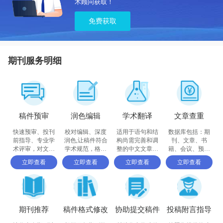
术顾问获取！
免费获取
期刊服务明细
稿件预审
润色编辑
学术翻译
文章查重
快速预审、投刊
校对编辑、深度
适用于语句和结
数据库包括：期
前指导、专业学
润色,让稿件符合
构尚需完善和调
刊、文章、书
术评审，对文章
学术规范，格式
整的中文文章，
籍、会议、预印
进行评价
体例等标准
确保稿件达到要
书、百科全书和
立即查看
立即查看
立即查看
立即查看
求
摘要等
期刊推荐
稿件格式修改
协助提交稿件
投稿附言指导