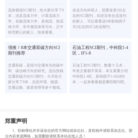
流体领域SCI期刊，给大家分享了9
农业方向科研人，想要发表3分左
本，涉及流体力学、计算流体力
右的SCI期刊，却还没有合适选刊
学、实验流体力学、多相流、热流
的家人，可以看看这9本影响因子
体力学、非牛顿流体等方向，正中
为3左右的SCI农业期刊。
研究靶心的家人，快来看看。
强推！8本交通双碳方向SCI
石油工程SCI期刊，中科院1-4
期刊推荐
区，IF1-8
交通双碳，是指与交通有关的碳中
石油工程SCI期刊，数量十几本，
和、碳达峰方向的研究。适合投稿
年发文量都不算高，本文着重介绍
交通双碳方向SCI期刊，今天给大
中科院1-4区，影响因子1-8分的8
家分享了8本，涉及环境、能源、
本，一起来看看都是哪些期刊吧。
交通运输、政策管理等多个领域。
郑重声明
1、职称驿站并非该杂志的官方网站或杂志社，直投稿件请联系杂志社。部
分内容来源网络，如需删除请联系本站在线人员！