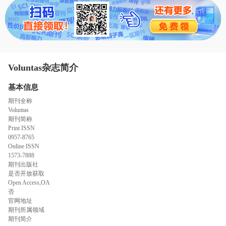
态
范
于
文
我
们
Voluntas杂志简介
基本信息
期刊全称
Voluntas
期刊简称
Print ISSN
0957-8765
Online ISSN
1573-7888
期刊出版社
是否开放获取
Open Access,OA
否
官网地址
期刊所属领域
期刊简介