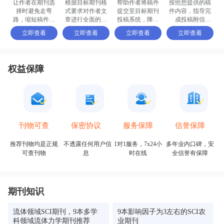
让作者在期刊选
根据目标期刊格
帮助作者将稿件
按照您提供的稿
择时避免走弯
式要求对作者文
提交至目标期刊
件内容，指导完
路，缩短稿件被
章进行全面的格
投稿系统，降低
成投稿附信
接收的周期
式修改和调整
退稿或拒稿率
（cover letter）
立即查看
立即查看
立即查看
立即查看
权益保障
保密协议
信誉保障
刊物可查
服务保障
不透露任何用户信
多年业内口碑，安
推荐刊物均是正规
1对1服务，7x24小
息
全信誉有保障
可查刊物
时在线
期刊知识
流体领域SCI期刊，9本多学
9本影响因子为3左右的SCI农
科领域流体力学期刊推荐
业期刊