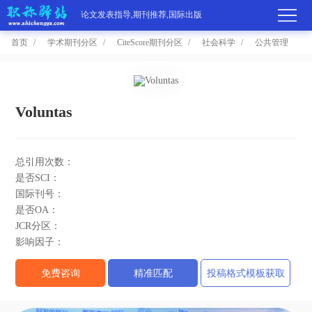
论文发表指导,期刊推荐,国际出版
首页
学术期刊分区
CiteScore期刊分区
社会科学
公共管理
首
页
学
Voluntas
术
期
总引用次数：
期
刊
高
是否SCI：
国际刊号：
刊
推
端
国
是否OA：
JCR分区：
分
荐
服
际
职
影响因子：
区
务
出
称
论
免费咨询
精准匹配
投稿格式模板获取
版
动
文
关