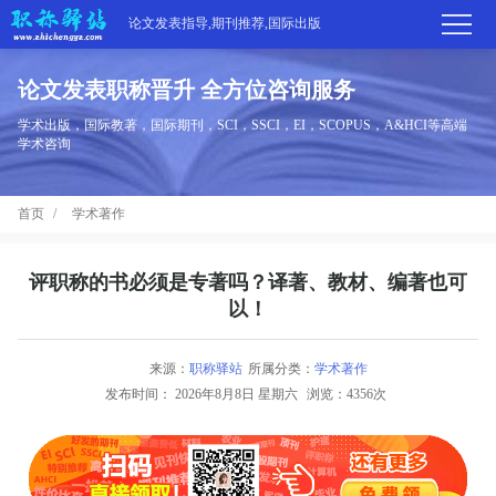
论文发表指导,期刊推荐,国际出版
论文发表职称晋升 全方位咨询服务
首
学术出版，国际教著，国际期刊，SCI，SSCI，EI，SCOPUS，A&HCI等高端
学术咨询
页
学
首页
学术著作
术
期
期
刊
高
评职称的书必须是专著吗？译著、教材、编著也可
以！
刊
推
端
国
分
荐
来源：
职称驿站
所属分类：
学术著作
服
际
职
发布时间：
2026年8月8日 星期六
浏览：4356次
区
务
出
称
论
版
动
文
关