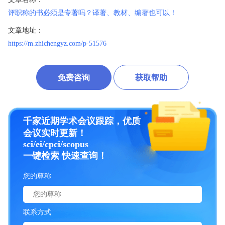
评职称的书必须是专著吗？译著、教材、编著也可以！
文章地址：
https://m.zhichengyz.com/p-51576
免费咨询
获取帮助
千家近期学术会议跟踪，优质
会议实时更新！
sci/ei/cpci/scopus
一键检索 快速查询！
您的尊称
联系方式