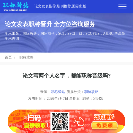
论文发表指导,期刊推荐,国际出版
论文发表职称晋升 全方位咨询服务
首
学术出版，国际教著，国际期刊，SCI，SSCI，EI，SCOPUS，A&HCI等高端
学术咨询
页
学
首页
职称攻略
术
期
期
刊
高
论文写两个人名字，都能职称晋级吗?
刊
推
端
国
来源：
职称驿站
所属分类：
职称攻略
分
发布时间：
2026年8月7日 星期五
浏览：5494次
荐
服
际
职
区
务
出
称
论
版
动
文
关