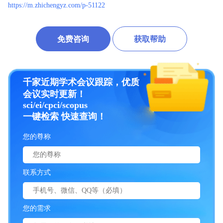
https://m.zhichengyz.com/p-51122
免费咨询
获取帮助
千家近期学术会议跟踪，优质
会议实时更新！
sci/ei/cpci/scopus
一键检索 快速查询！
您的尊称
联系方式
您的需求