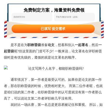
态
范
于
免费制定方案，海量资料免费领
文
我
们
已填写 提交需求
是不是在为
职称晋级
准备
论文
，想着和别人
一起署名
，然后
一
起晋级
呢?但这里面的门道可不少! 一般来说，论文署名在评职称晋
级时是有优先级的，遵循的就是论文署名的顺序。
通常情况下，第一作者是最受认可的。如果你是论文的第一作
者，那在职称晋级的时候，优势相对更大。 而第二位作者呢，也就
是咱们说的第二作者，在职称晋级中的认可度就没有第一作者那么
高了，可以说论文第二作者评职称几乎没有用。
就好比一场比赛，第一名总是更容易被记住和重视。 所以，如