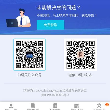
未能解决您的问题？
不要急哦，马上联系学术顾问，获取答案！
免费获取
扫码关注公众号
微信扫码加好友
职称驿站 www.zhichengyz.com 版权所有 仿冒必究
冀ICP备16002873号-3
2