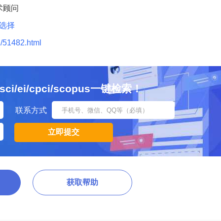
术顾问
做选择
/51482.html
ei/cpci/scopus一键检索！
联系方式
获取帮助