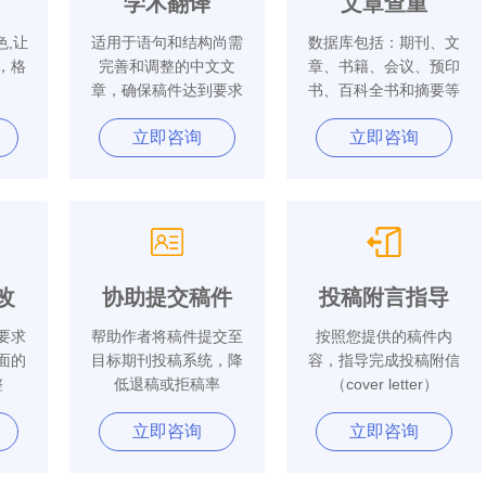
学术翻译
文章查重
,让
适用于语句和结构尚需
数据库包括：期刊、文
，格
完善和调整的中文文
章、书籍、会议、预印
章，确保稿件达到要求
书、百科全书和摘要等
立即咨询
立即咨询
改
协助提交稿件
投稿附言指导
要求
帮助作者将稿件提交至
按照您提供的稿件内
面的
目标期刊投稿系统，降
容，指导完成投稿附信
整
低退稿或拒稿率
（cover letter）
立即咨询
立即咨询