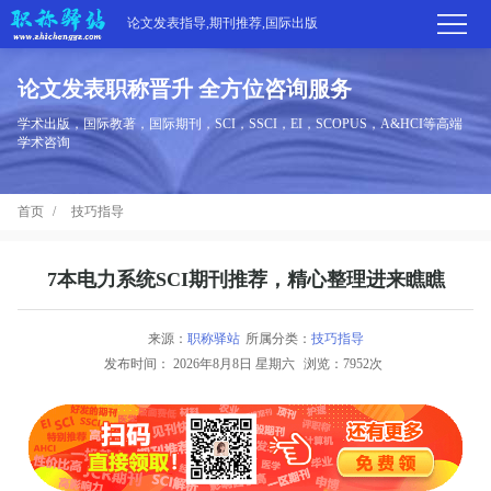
论文发表指导,期刊推荐,国际出版
论文发表职称晋升 全方位咨询服务
首
学术出版，国际教著，国际期刊，SCI，SSCI，EI，SCOPUS，A&HCI等高端
学术咨询
页
学
首页
技巧指导
术
期
期
刊
高
7本电力系统SCI期刊推荐，精心整理进来瞧瞧
刊
推
端
国
来源：
职称驿站
所属分类：
技巧指导
分
发布时间：
2026年8月8日 星期六
浏览：7952次
荐
服
际
职
区
务
出
称
论
版
动
文
关