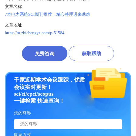
文章名称：
7本电力系统SCI期刊推荐，精心整理进来瞧瞧
文章地址：
https://m.zhichengyz.com/p-51584
免费咨询
获取帮助
千家近期学术会议跟踪，优质
会议实时更新！
sci/ei/cpci/scopus
一键检索 快速查询！
您的尊称
联系方式