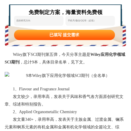
态
范
于
免费制定方案，海量资料免费领
文
我
们
已填写 提交需求
Wiley旗下SCI期刊第五弹，今天分享主题是
Wiley应用化学领域
SCI期刊
，总计9本，具体目录名单，见下文。
1、Flavour and Fragrance Journal
发文较少，录用率高，发表关于风味和香气各方面原创研究文
章、综述和特别报告。
2、Applied Organometallic Chemistry
发文量340+，录用率高，发表关于主族金属、过渡金属、镧系
元素和锕系元素的有机金属和金属有机化学领域的全篇论文、综