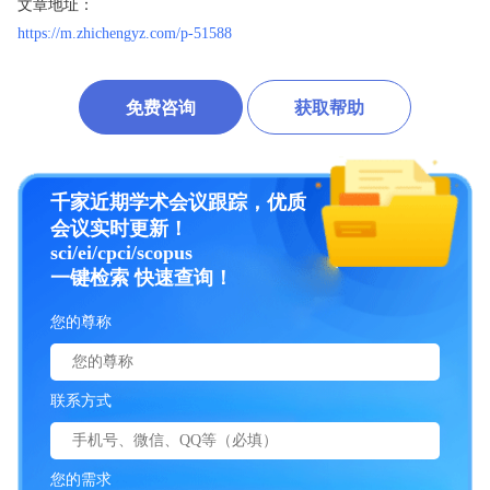
文章地址：
https://m.zhichengyz.com/p-51588
免费咨询
获取帮助
千家近期学术会议跟踪，优质
会议实时更新！
sci/ei/cpci/scopus
一键检索 快速查询！
您的尊称
联系方式
您的需求