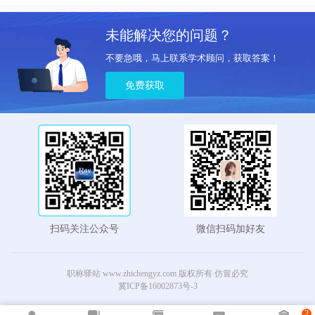
未能解决您的问题？
不要急哦，马上联系学术顾问，获取答案！
免费获取
扫码关注公众号
微信扫码加好友
职称驿站 www.zhichengyz.com 版权所有 仿冒必究
冀ICP备16002873号-3
2