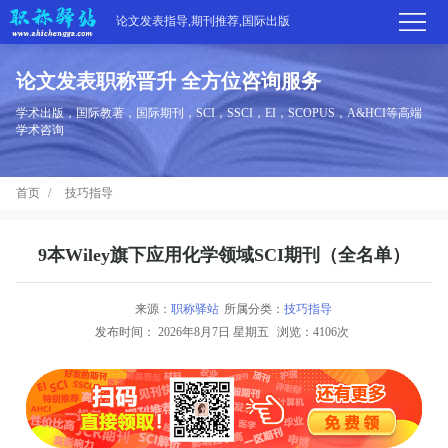
论文发表指导,期刊推荐,国际出版
论文发表职称晋升 全方位咨询服务
首
学术出版，国际教著，国际期刊，SCI，SSCI，EI，SCOPUS，A&HCI等高端
学术咨询
页
学
首页
技巧指导
术
期
期
刊
高
9本Wiley旗下应用化学领域SCI期刊（全名单）
刊
推
端
国
来源：
职称驿站
所属分类：
技巧指导
分
发布时间：
2026年8月7日 星期五
浏览：4106次
荐
服
际
职
区
务
出
称
论
版
动
文
关