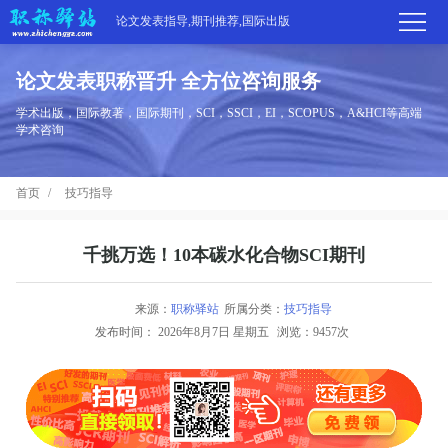
论文发表指导,期刊推荐,国际出版
论文发表职称晋升 全方位咨询服务
首
学术出版，国际教著，国际期刊，SCI，SSCI，EI，SCOPUS，A&HCI等高端
学术咨询
页
学
首页
技巧指导
术
期
期
刊
高
千挑万选！10本碳水化合物SCI期刊
刊
推
端
国
来源：
职称驿站
所属分类：
技巧指导
分
发布时间：
2026年8月7日 星期五
浏览：9457次
荐
服
际
职
区
务
出
称
论
版
动
文
关