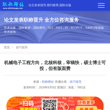
论文发表指导,期刊推荐,国际出版
论文发表职称晋升 全方位咨询服务
首
学术出版，国际教著，国际期刊，SCI，SSCI，EI，SCOPUS，A&HCI等高端
学术咨询
页
学
首页
技巧指导
术
期
期
刊
高
机械电子工程方向，北核科核，审稿快，硕士博士可
投，但有版面费
刊
推
端
国
分
荐
来源：
职称驿站
所属分类：
技巧指导
服
际
职
发布时间：
2026年8月9日 星期日
浏览：7885次
区
务
出
称
论
版
动
文
关