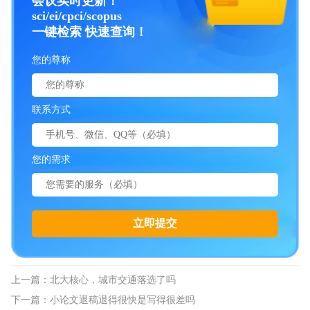
会议实时更新！
sci/ei/cpci/scopus
一键检索 快速查询！
您的尊称
联系方式
您的需求
上一篇：
北大核心，城市交通落选了吗
下一篇：
小论文退稿退得很快是写得很差吗