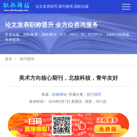
论文发表指导,期刊推荐,国际出版
论文发表职称晋升 全方位咨询服务
首
学术出版，国际教著，国际期刊，SCI，SSCI，EI，SCOPUS，A&HCI等高端
学术咨询
页
学
首页
技巧指导
术
期
期
刊
高
美术方向核心期刊，北核科核，青年友好
刊
推
端
国
来源：
职称驿站
所属分类：
技巧指导
分
发布时间：
2026年8月7日 星期五
浏览：3613次
荐
服
际
职
区
务
出
称
论
版
动
文
关