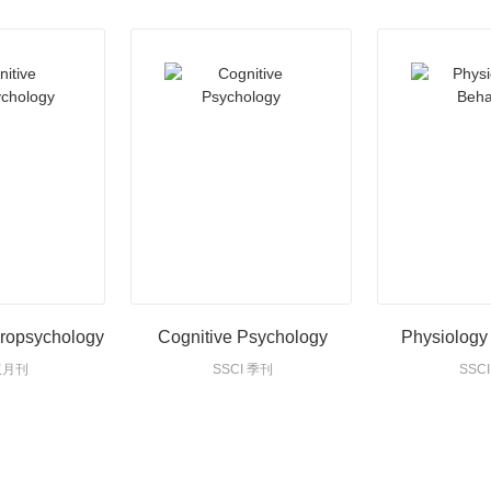
uropsychology
Cognitive Psychology
Physiology
 双月刊
SSCI 季刊
SSC