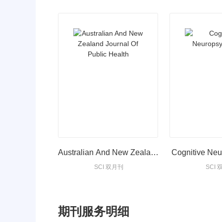
Australian And New Zealand
Cognitive Ne
SCI 双月刊
SCI
Journal Of Public Health
期刊服务明细