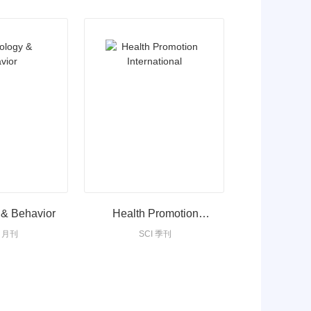
 & Behavior
Health Promotion
I 月刊
SCI 季刊
International