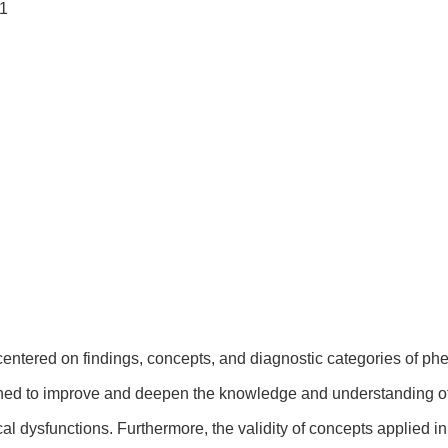
1
tered on findings, concepts, and diagnostic categories of phe
ned to improve and deepen the knowledge and understanding of
dysfunctions. Furthermore, the validity of concepts applied in