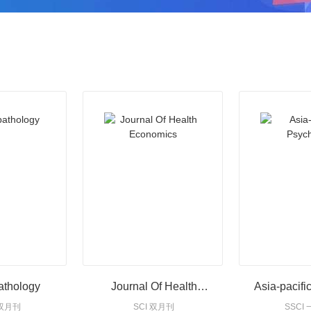
athology
Journal Of Health
Asia-pacifi
 双月刊
SCI 双月刊
SSCI
Economics