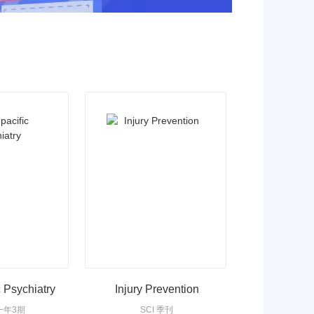
c Psychiatry
Injury Prevention
 一年3期
SCI 季刊