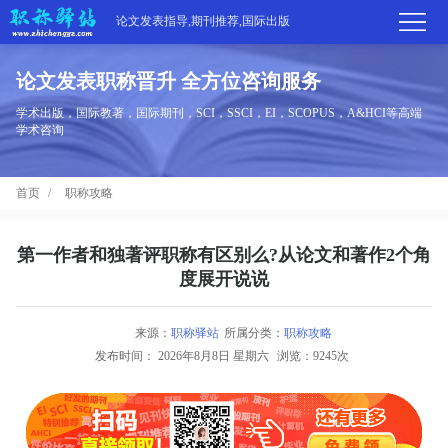
论文发表指导,期刊推荐,国际出版
论文发表职称晋升 全方位咨询服务
首
学术出版，国际教著，国际期刊，SCI，SSCI，EI，SCOPUS，A&HCI等高端
学术咨询
页
学
首页
职称攻略
术
期
期
刊
高
第一作者和独著评职称有区别么?从论文和著作2个角
度展开说说
刊
推
端
国
分
荐
来源：
职称驿站
所属分类：
职称攻略
服
际
职
发布时间：
2026年8月8日 星期六
浏览：9245次
区
务
出
称
论
版
动
文
关