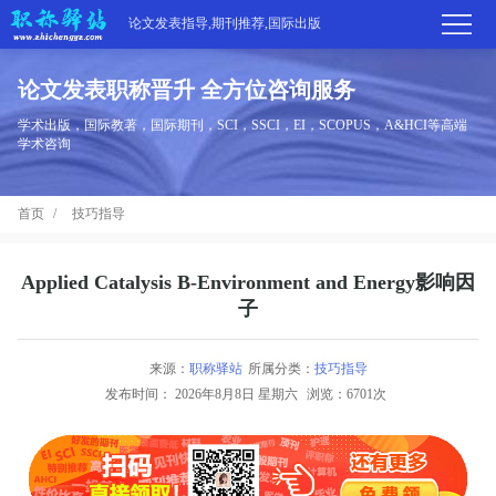
论文发表指导,期刊推荐,国际出版
论文发表职称晋升 全方位咨询服务
首
学术出版，国际教著，国际期刊，SCI，SSCI，EI，SCOPUS，A&HCI等高端
学术咨询
页
学
首页
技巧指导
术
期
期
刊
高
Applied Catalysis B-Environment and Energy影响因
子
刊
推
端
国
分
荐
来源：
职称驿站
所属分类：
技巧指导
服
际
职
发布时间：
2026年8月8日 星期六
浏览：6701次
区
务
出
称
论
版
动
文
关