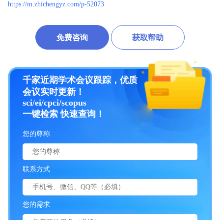
https://m.zhichengyz.com/p-52073
免费咨询
获取帮助
千家近期学术会议跟踪，优质
会议实时更新！
sci/ei/cpci/scopus
一键检索 快速查询！
您的尊称
联系方式
您的需求